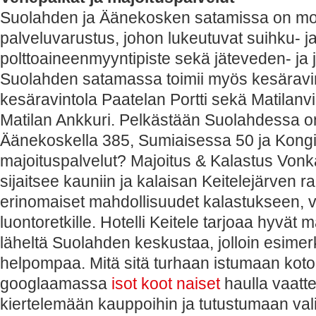
Suolahden ja Äänekosken satamissa on mo
palveluvarustus, johon lukeutuvat suihku- ja 
polttoaineenmyyntipiste sekä jäteveden- ja j
Suolahden satamassa toimii myös kesäravi
kesäravintola Paatelan Portti sekä Matilanvir
Matilan Ankkuri. Pelkästään Suolahdessa o
Äänekoskella 385, Sumiaisessa 50 ja Kongi
majoituspalvelut? Majoitus & Kalastus Vo
sijaitsee kauniin ja kalaisan Keitelejärven ra
erinomaiset mahdollisuudet kalastukseen, v
luontoretkille. Hotelli Keitele tarjoaa hyvät 
läheltä Suolahden keskustaa, jolloin esimer
helpompaa. Mitä sitä turhaan istumaan kot
googlaamassa
isot koot naiset
haulla vaatte
kiertelemään kauppoihin ja tutustumaan va