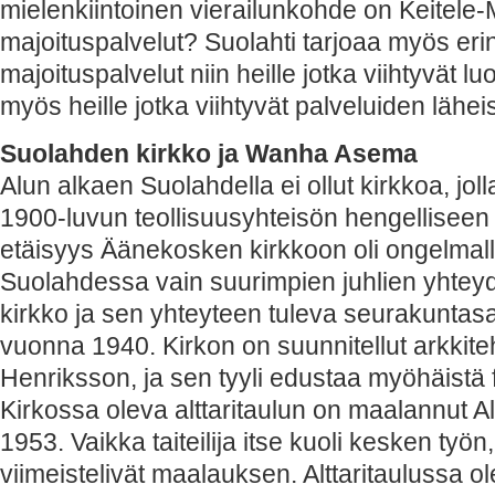
mielenkiintoinen vierailunkohde on Keitele
majoituspalvelut? Suolahti tarjoaa myös er
majoituspalvelut niin heille jotka viihtyvät 
myös heille jotka viihtyvät palveluiden lähe
Suolahden kirkko ja Wanha Asema
Alun alkaen Suolahdella ei ollut kirkkoa, joll
1900-luvun teollisuusyhteisön hengellisee
etäisyys Äänekosken kirkkoon oli ongelmalli
Suolahdessa vain suurimpien juhlien yhte
kirkko ja sen yhteyteen tuleva seurakuntasal
vuonna 1940. Kirkon on suunnitellut arkkite
Henriksson, ja sen tyyli edustaa myöhäistä 
Kirkossa oleva alttaritaulun on maalannut 
1953. Vaikka taiteilija itse kuoli kesken työ
viimeistelivät maalauksen. Alttaritaulussa 