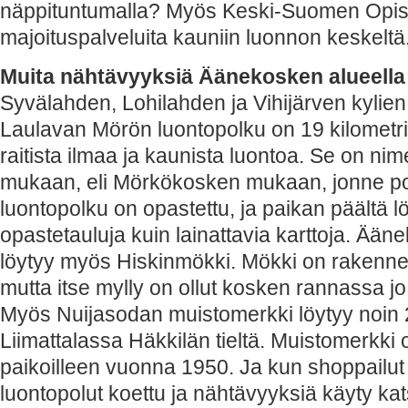
näppituntumalla? Myös Keski-Suomen Opist
majoituspalveluita kauniin luonnon keskeltä
Muita nähtävyyksiä Äänekosken alueella
Syvälahden, Lohilahden ja Vihijärven kylien
Laulavan Mörön luontopolku on 19 kilometri
raitista ilmaa ja kaunista luontoa. Se on ni
mukaan, eli Mörkökosken mukaan, jonne po
luontopolku on opastettu, ja paikan päältä lö
opastetauluja kuin lainattavia karttoja. Ään
löytyy myös Hiskinmökki. Mökki on rakennet
mutta itse mylly on ollut kosken rannassa jo
Myös Nuijasodan muistomerkki löytyy noin 
Liimattalassa Häkkilän tieltä. Muistomerkki 
paikoilleen vuonna 1950. Ja kun shoppailut
luontopolut koettu ja nähtävyyksiä käyty k