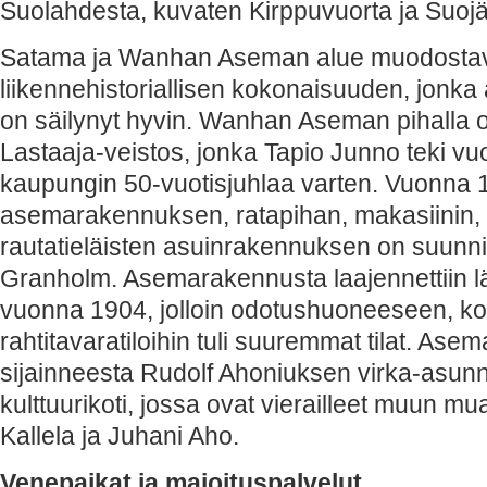
Suolahdesta, kuvaten Kirppuvuorta ja Suoj
Satama ja Wanhan Aseman alue muodostavat
liikennehistoriallisen kokonaisuuden, jonka
on säilynyt hyvin. Wanhan Aseman pihalla 
Lastaaja-veistos, jonka Tapio Junno teki v
kaupungin 50-vuotisjuhlaa varten. Vuonna 
asemarakennuksen, ratapihan, makasiinin, ve
rautatieläisten asuinrakennuksen on suunni
Granholm. Asemarakennusta laajennettiin 
vuonna 1904, jolloin odotushuoneeseen, kont
rahtitavaratiloihin tuli suuremmat tilat. A
sijainneesta Rudolf Ahoniuksen virka-asunno
kulttuurikoti, jossa ovat vierailleet muun m
Kallela ja Juhani Aho.
Venepaikat ja majoituspalvelut